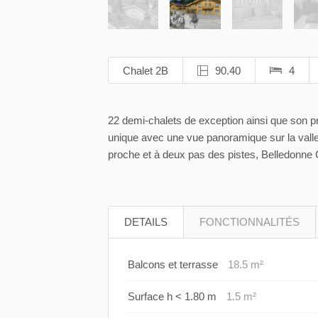
Chalet 2B
90.40
4
22 demi-chalets de exception ainsi que son 
unique avec une vue panoramique sur la vall
proche et à deux pas des pistes, Belledonne
DETAILS
FONCTIONNALITÉS
Balcons et terrasse
18.5 m²
Surface h < 1.80 m
1.5 m²