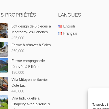
S PROPRIÉTÉS
LANGUES
Loft design de 6 pièces à
English
Montagny-les-Lanches
Français
495,000
Ferme à rénover à Sales
360,000
Ferme campagnarde
rénovée à Fillière
190,000
Villa Mitoyenne Sévrier
Coté Lac
440,000
Villa Individuelle à
Chapeiry avec piscine &
To provide t