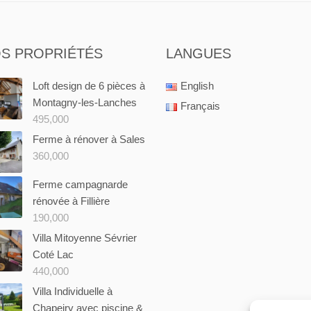
S PROPRIÉTÉS
LANGUES
Loft design de 6 pièces à
English
Montagny-les-Lanches
Français
495,000
Ferme à rénover à Sales
360,000
Ferme campagnarde
rénovée à Fillière
190,000
Villa Mitoyenne Sévrier
Coté Lac
440,000
Villa Individuelle à
Chapeiry avec piscine &