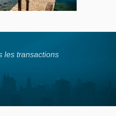
 les transactions
Votre par