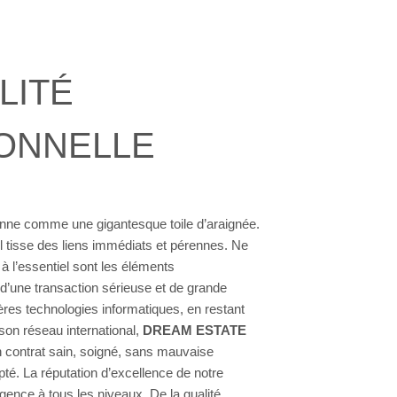
LITÉ
ONNELLE
onne comme une gigantesque toile d’araignée.
il tisse des liens immédiats et pérennes. Ne
 à l’essentiel sont les éléments
 d’une transaction sérieuse et de grande
nières technologies informatiques, en restant
on réseau international,
DREAM ESTATE
n contrat sain, soigné, sans mauvaise
pté. La réputation d’excellence de notre
gence à tous les niveaux. De la qualité