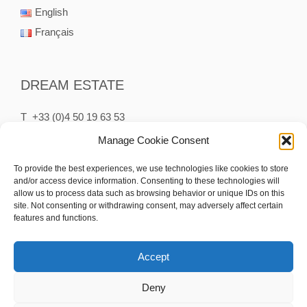
English
Français
DREAM ESTATE
T +33 (0)4 50 19 63 53
P +33 (0)6 75 65 75 75
Manage Cookie Consent
M contact@dream-estate.fr
To provide the best experiences, we use technologies like cookies to store
and/or access device information. Consenting to these technologies will
15 Rue des Clefs
allow us to process data such as browsing behavior or unique IDs on this
74230 Thônes France
site. Not consenting or withdrawing consent, may adversely affect certain
features and functions.
Accept
Deny