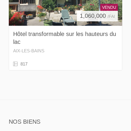
VENDU
1,060,000
/FAI
Hôtel transformable sur les hauteurs du
lac
AIX-LES-BAINS
817
NOS BIENS