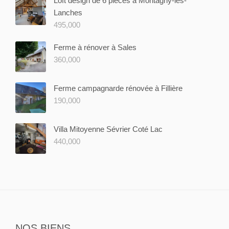
Loft design de 6 pièces à Montagny-les-
Lanches
495,000
Ferme à rénover à Sales
360,000
Ferme campagnarde rénovée à Fillière
190,000
Villa Mitoyenne Sévrier Coté Lac
440,000
NOS BIENS