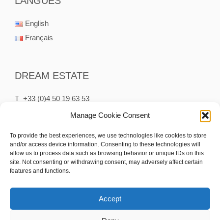
LANGUES
English
Français
DREAM ESTATE
T +33 (0)4 50 19 63 53
P +33 (0)6 75 65 75 75
Manage Cookie Consent
M contact@dream-estate.fr
To provide the best experiences, we use technologies like cookies to store
and/or access device information. Consenting to these technologies will
15 Rue des Clefs
allow us to process data such as browsing behavior or unique IDs on this
74230 Thônes France
site. Not consenting or withdrawing consent, may adversely affect certain
features and functions.
Accept