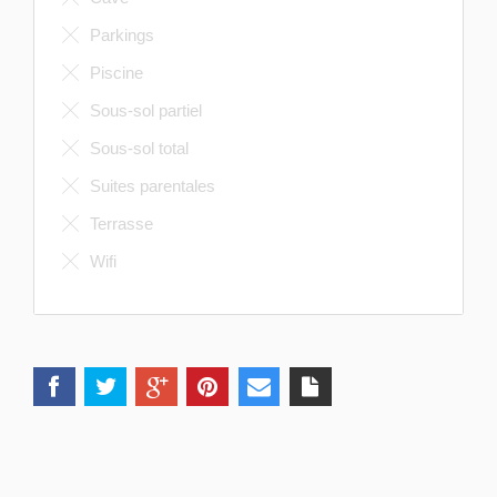
Parkings
Piscine
Sous-sol partiel
Sous-sol total
Suites parentales
Terrasse
Wifi