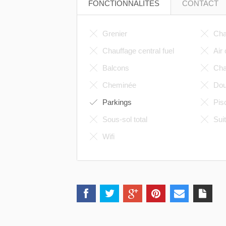
FONCTIONNALITÉS
CONTACT
Grenier
Chau
Chauffage central fuel
Air 
Balcons
Chau
Cheminée
Doub
Parkings
Pis
Sous-sol total
Suit
Wifi