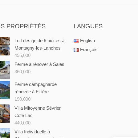
S PROPRIÉTÉS
LANGUES
Loft design de 6 pièces à
English
Montagny-les-Lanches
Français
495,000
Ferme à rénover à Sales
360,000
Ferme campagnarde
rénovée à Fillière
190,000
Villa Mitoyenne Sévrier
Coté Lac
440,000
Villa Individuelle à